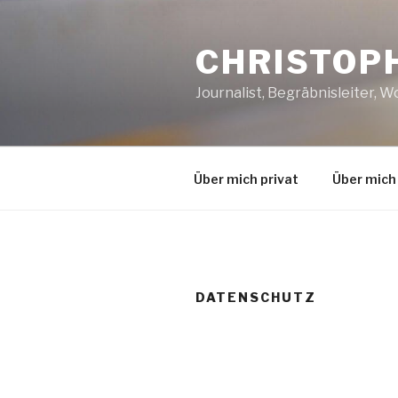
Zum
Inhalt
CHRISTOP
springen
Journalist, Begräbnisleiter, 
Über mich privat
Über mich 
DATENSCHUTZ