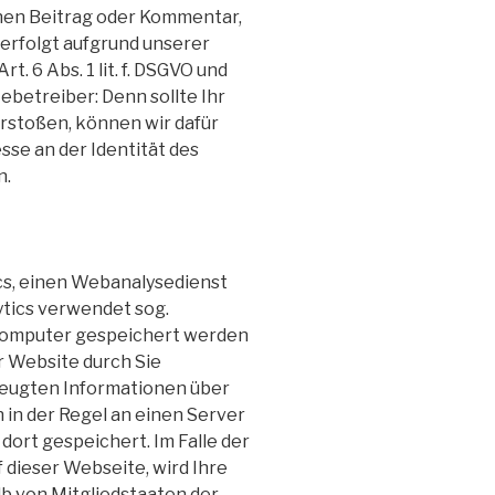
inen Beitrag oder Kommentar,
 erfolgt aufgrund unserer
 6 Abs. 1 lit. f.
DSGVO
und
ebetreiber: Denn sollte Ihr
stoßen, können wir dafür
sse an der Identität des
n.
cs, einen Webanalysedienst
lytics verwendet sog.
m Computer gespeichert werden
r Website durch Sie
zeugten Informationen über
in der Regel an einen Server
dort gespeichert. Im Falle der
 dieser Webseite, wird Ihre
b von Mitgliedstaaten der