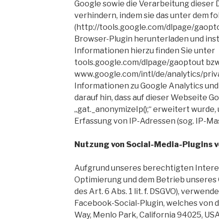
Google sowie die Verarbeitung dieser
verhindern, indem sie das unter dem f
(http://tools.google.com/dlpage/gaopt
Browser-Plugin herunterladen und inst
Informationen hierzu finden Sie unter
tools.google.com/dlpage/gaoptout bzw
www.google.com/intl/de/analytics/priv
Informationen zu Google Analytics und
darauf hin, dass auf dieser Webseite G
„gat._anonymizeIp();“ erweitert wurde,
Erfassung von IP-Adressen (sog. IP-Ma
Nutzung von Social-Media-Plugins 
Aufgrund unseres berechtigten Interes
Optimierung und dem Betrieb unseres 
des Art. 6 Abs. 1 lit. f.
DSGVO
), verwende
Facebook-Social-Plugin, welches von d
Way, Menlo Park, California 94025,
US