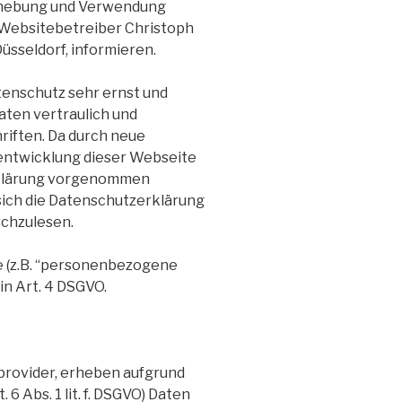
rhebung und Verwendung
Websitebetreiber Christoph
sseldorf, informieren.
enschutz sehr ernst und
ten vertraulich und
riften. Da durch neue
entwicklung dieser Webseite
rklärung vorgenommen
ich die Datenschutzerklärung
chzulesen.
e (z.B. “personenbezogene
in Art. 4
DSGVO
.
provider, erheben aufgrund
 Abs. 1 lit. f.
DSGVO
) Daten