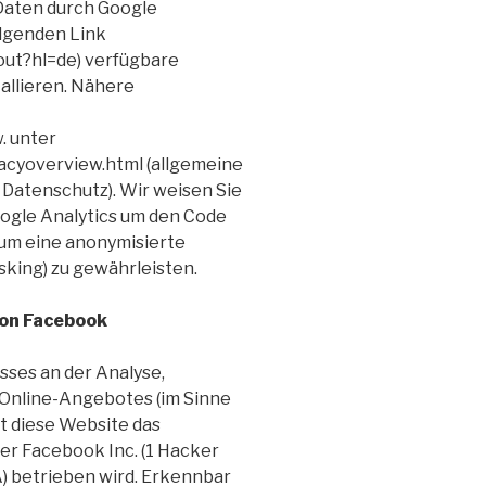
 Daten durch Google
olgenden Link
out?hl=de) verfügbare
allieren. Nähere
. unter
acyoverview.html (allgemeine
 Datenschutz). Wir weisen Sie
oogle Analytics um den Code
 um eine anonymisierte
sking) zu gewährleisten.
von Facebook
ses an der Analyse,
Online-Angebotes (im Sinne
t diese Website das
er Facebook Inc. (1 Hacker
A
) betrieben wird. Erkennbar