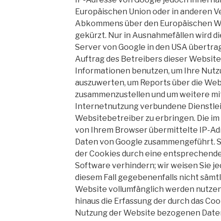
Europäischen Union oder in anderen V
Abkommens über den Europäischen Wi
gekürzt. Nur in Ausnahmefällen wird di
Server von Google in den
USA
übertrag
Auftrag des Betreibers dieser Website
Informationen benutzen, um Ihre Nutz
auszuwerten, um Reports über die Web
zusammenzustellen und um weitere mi
Internetnutzung verbundene Dienstl
Websitebetreiber zu erbringen. Die i
von Ihrem Browser übermittelte IP-Adr
Daten von Google zusammengeführt. S
der Cookies durch eine entsprechende 
Software verhindern; wir weisen Sie jed
diesem Fall gegebenenfalls nicht sämt
Website vollumfänglich werden nutze
hinaus die Erfassung der durch das Coo
Nutzung der Website bezogenen Daten (